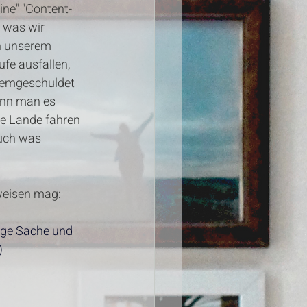
ine" "Content-
 was wir 
n unserem 
fe ausfallen, 
demgeschuldet 
enn man es 
ie Lande fahren 
auch was 
weisen mag: 
age Sache und 
)