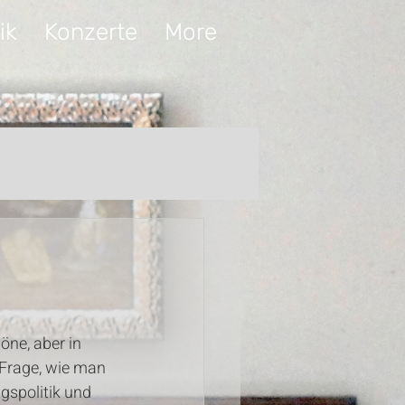
ik
Konzerte
More
öne, aber in 
 Frage, wie man 
spolitik und 