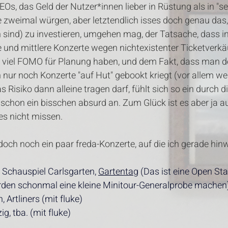
Os, das Geld der Nutzer*innen lieber in Rüstung als in "se
e zweimal würgen, aber letztendlich isses doch genau das,
n sind) zu investieren, umgehen mag, der Tatsache, dass i
 und mittlere Konzerte wegen nichtexistenter Ticketverkäu
zu viel FOMO für Planung haben, und dem Fakt, dass man 
h nur noch Konzerte "auf Hut" gebookt kriegt (vor allem w
s Risiko dann alleine tragen darf, fühlt sich so ein durch d
 schon ein bisschen absurd an. Zum Glück ist es aber ja 
es nicht missen. 
ch noch ein paar freda-Konzerte, auf die ich gerade hin
 Schauspiel Carlsgarten, 
Gartentag
 (Das ist eine Open St
erden schonmal eine kleine Minitour-Generalprobe machen
, Artliners (mit fluke)
g, tba. (mit fluke)